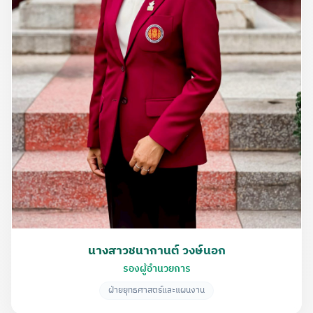
นางสาวชนากานต์ วงษ์นอก
รองผู้อำนวยการ
ฝ่ายยุทธศาสตร์และแผนงาน