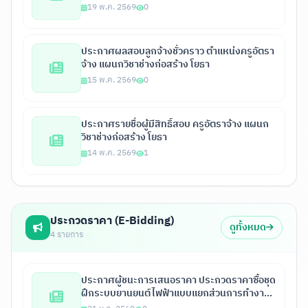
19 พ.ค. 2569
0
ประกาศผลสอบลูกจ้างชั่วคราว ตำแหน่งครูอัตรา
จ้าง แผนกวิชาช่างก่อสร้าง โยธา
15 พ.ค. 2569
0
ประกาศรายชื่อผู้มีสิทธิ์สอบ ครูอัตราจ้าง แผนก
วิชาช่างก่อสร้าง โยธา
14 พ.ค. 2569
1
ประกวดราคา (E-Bidding)
ดูทั้งหมด
4 รายการ
ประกาศผู้ชนะการเสนอราคา ประกวดราคาซื้อชุด
ฝึกระบบยานยนต์ไฟฟ้าแบบแยกส่วนการทำงาน 6
สถานีแบบเชื่อมต่อกันทุกสถานี พร้อมจุดตรวจ