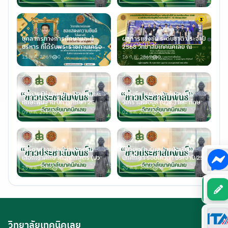
บุคลากรทางการศึกษาและผู้
ผลการแข่งขัน ระดับชาติ ประจำปี
บริหาร ที่ได้รับพระราชทานเครื่อ
2568 วิทยาลัยเทคนิคเลย ณ
11 พ.ค. 2569
0
16 ก.พ. 2569
0
ผลการแข่งขันทักษะวิชาชีพ และ
เกณฑ์การแข่งขัน ทักษะการ
ทักษะพื้นฐาน ปีการศึกษา 25
วิเคราะห์ข้อมูล (ปวช.) และ ทักษ
09 ม.ค. 2569
0
02 ธ.ค. 2568
0
ประกาศรายชื่อผู้ผ่านการคัด
ขยายเวลา รับสมัครนักเรียน/
เลือกเข้าศึกษาต่อหลักสูตร (ปว
นักศึกษา รอบโควต้า ประจำปี 25
25 พ.ย. 2568
0
20 พ.ย. 2568
0
วิทยาลัยเทคนิคเลย