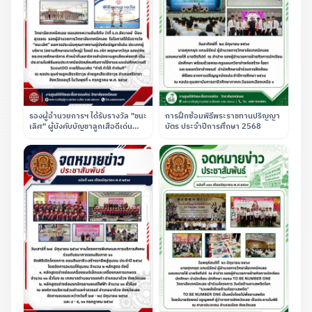
รองผู้อำนวยการฯ ได้รับรางวัล "ชนะ
การฝึกซ้อมพิธีพระราชทานปริญญา
เลิศ" ผู้บังคับบัญชาลูกเสือดีเด่น
บัตร ประจำปีการศึกษา 2568
ประเภทผู้บริหาร (สถานศึกษาขนาด
ใหญ่) ณ ค่ายลูกเสือวชิราวุธ