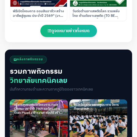
พิธีเปิดโครงการ ออมสินอาชีวะสร้าง
วันต่อต้านยาเสพติดโลก รวมพลัง
อาชีพสู่ชุมชน ประจำปี 2569" (งาน
ไทย ต้านภัยยาเสพติด (TO BE
โครงการพิเศษและการบริการสังคม
NUMBER ONE เป็นหนึ่งโดยไม่พึ่งยา
ร่วมกับ ธนาคารออมสินภาค 10)
เสพติด)
ดูจดหมายข่าวทั้งหมด
คลังภาพกิจกรรม
รวมภาพกิจกรรม
วิทยาลัยเทคนิคเลย
บันทึกความทรงจำและความภาคภูมิใจของชาวเทคนิคเลย
บริการชุมชนภายใต้โครงการ Fixit
พิธีไหว้ครูช่าง และ ครูประการ ปีการ
Center ประจำปี 2569 และโครงการ
ศึกษา2569
Ovec Plus4 อาชีวะอาสา ซ่อมได้ สร้าง
ได้ ช่วยได้ จริง