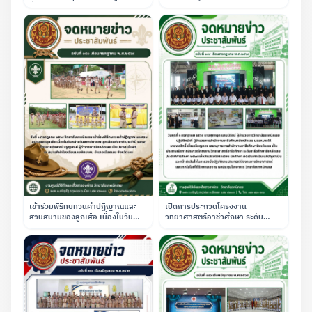
ชั่วคราว ตำแหน่งครูอัตราจ้าง แผนก
พระผู้พระราชทานกำเนิดกิจการลูก
วิชาช่างยนต์
เสือไทย ณ สนามฟุตบอลของสถาบัน
เข้าร่วมพิธีทบทวนคำปฏิญาณและ
เปิดการประกวดโครงงาน
สวนสนามของลูกเสือ เนื่องในวัน
วิทยาศาสตร์อาชีวศึกษา ระดับ
คล้ายวันสถาปนาคณะลูกเสือแห่ง
อาชีวศึกษาจังหวัดเลย ประจำปีการ
ชาติ ณ โรงเรียนเลยพิทยาคม
ศึกษา 2569