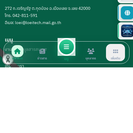
272 ถ.เจริญรัฐ ต.กุดป่อง อ.เมืองเลย จ.เลย 42000
โทร. 042-811-591
อีเมล:
loei@loeitech.mail.go.th
เมนู
งานศูนย์ข้อมูลสารสนเทศ
หน้าแรก
หน้าแรก
ข่าวสาร
บุคลากร
เพิ่มเติม
เมนู
เกี่ยวกับเรา
เข้าสู่ระบบ
แหล่งข้อมูล
สำนักงานคณะกรรมการการอาชีวศึกษา
ข่าวประชาสัมพันธ์
ดาวน์โหลดเอกสาร