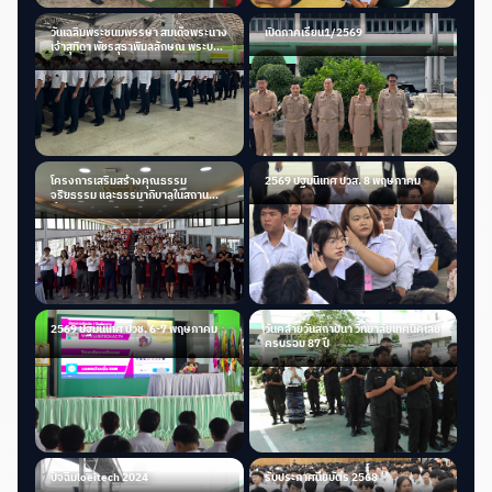
วันเฉลิมพระชนมพรรษา สมเด็จพระนาง
เปิดภาคเรียน1/2569
เจ้าสุทิดา พัชรสุธาพิมลลักษณ พระบรม
ราชินี
โครงการเสริมสร้างคุณธรรม
2569 ปฐมนิเทศ ปวส. 8 พฤษภาคม
จริยธรรม และธรรมาภิบาลในสถาน
ศึกษา
2569 ปฐมนิเทศ ปวช. 6-7 พฤษภาคม
วันคล้ายวันสถาปนา วิทยาลัยเทคนิคเลย
ครบรอบ 87 ปี
ปัจฉิมloeitech 2024
รับประกาศนียบัตร 2568