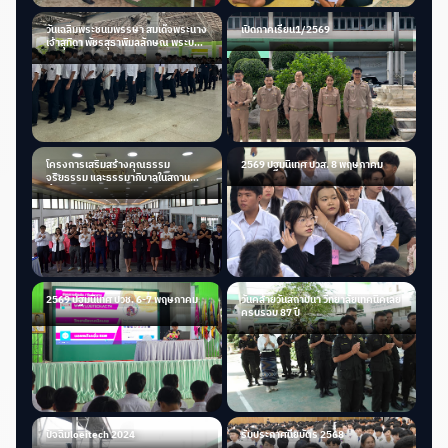
วันเฉลิมพระชนมพรรษา สมเด็จพระนาง
เปิดภาคเรียน1/2569
เจ้าสุทิดา พัชรสุธาพิมลลักษณ พระบรม
ราชินี
โครงการเสริมสร้างคุณธรรม
2569 ปฐมนิเทศ ปวส. 8 พฤษภาคม
จริยธรรม และธรรมาภิบาลในสถาน
ศึกษา
2569 ปฐมนิเทศ ปวช. 6-7 พฤษภาคม
วันคล้ายวันสถาปนา วิทยาลัยเทคนิคเลย
ครบรอบ 87 ปี
ปัจฉิมloeitech 2024
รับประกาศนียบัตร 2568