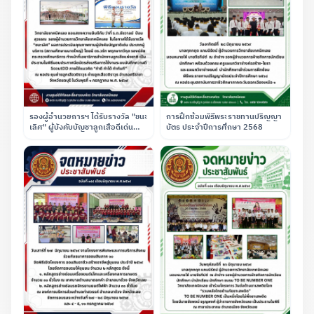
รองผู้อำนวยการฯ ได้รับรางวัล "ชนะ
การฝึกซ้อมพิธีพระราชทานปริญญา
เลิศ" ผู้บังคับบัญชาลูกเสือดีเด่น
บัตร ประจำปีการศึกษา 2568
ประเภทผู้บริหาร (สถานศึกษาขนาด
ใหญ่) ณ ค่ายลูกเสือวชิราวุธ