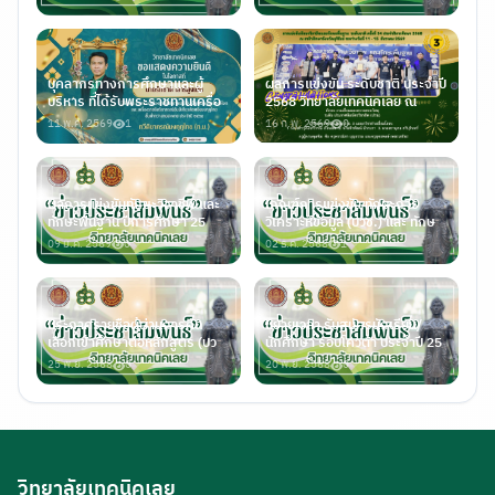
บุคลากรทางการศึกษาและผู้
ผลการแข่งขัน ระดับชาติ ประจำปี
บริหาร ที่ได้รับพระราชทานเครื่อ
2568 วิทยาลัยเทคนิคเลย ณ
11 พ.ค. 2569
1
16 ก.พ. 2569
0
ผลการแข่งขันทักษะวิชาชีพ และ
เกณฑ์การแข่งขัน ทักษะการ
ทักษะพื้นฐาน ปีการศึกษา 25
วิเคราะห์ข้อมูล (ปวช.) และ ทักษ
09 ม.ค. 2569
0
02 ธ.ค. 2568
1
ประกาศรายชื่อผู้ผ่านการคัด
ขยายเวลา รับสมัครนักเรียน/
เลือกเข้าศึกษาต่อหลักสูตร (ปว
นักศึกษา รอบโควต้า ประจำปี 25
25 พ.ย. 2568
0
20 พ.ย. 2568
0
วิทยาลัยเทคนิคเลย