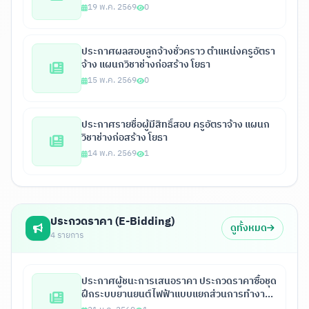
19 พ.ค. 2569
0
ประกาศผลสอบลูกจ้างชั่วคราว ตำแหน่งครูอัตรา
จ้าง แผนกวิชาช่างก่อสร้าง โยธา
15 พ.ค. 2569
0
ประกาศรายชื่อผู้มีสิทธิ์สอบ ครูอัตราจ้าง แผนก
วิชาช่างก่อสร้าง โยธา
14 พ.ค. 2569
1
ประกวดราคา (E-Bidding)
ดูทั้งหมด
4 รายการ
ประกาศผู้ชนะการเสนอราคา ประกวดราคาซื้อชุด
ฝึกระบบยานยนต์ไฟฟ้าแบบแยกส่วนการทำงาน 6
สถานีแบบเชื่อมต่อกันทุกสถานี พร้อมจุดตรวจ