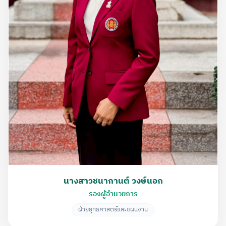
นางสาวชนากานต์ วงษ์นอก
รองผู้อำนวยการ
ฝ่ายยุทธศาสตร์และแผนงาน