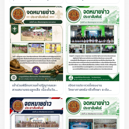
ชั่วคราว ตำแหน่งครูอัตราจ้าง แผนก
พระผู้พระราชทานกำเนิดกิจการลูก
วิชาช่างยนต์
เสือไทย ณ สนามฟุตบอลของสถาบัน
เข้าร่วมพิธีทบทวนคำปฏิญาณและ
เปิดการประกวดโครงงาน
สวนสนามของลูกเสือ เนื่องในวัน
วิทยาศาสตร์อาชีวศึกษา ระดับ
คล้ายวันสถาปนาคณะลูกเสือแห่ง
อาชีวศึกษาจังหวัดเลย ประจำปีการ
ชาติ ณ โรงเรียนเลยพิทยาคม
ศึกษา 2569