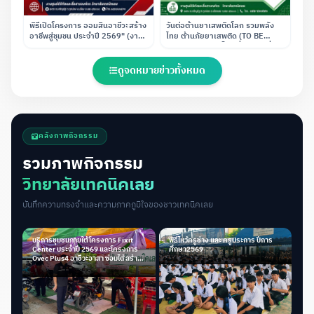
พิธีเปิดโครงการ ออมสินอาชีวะสร้าง
วันต่อต้านยาเสพติดโลก รวมพลัง
อาชีพสู่ชุมชน ประจำปี 2569" (งาน
ไทย ต้านภัยยาเสพติด (TO BE
โครงการพิเศษและการบริการสังคม
NUMBER ONE เป็นหนึ่งโดยไม่พึ่งยา
ร่วมกับ ธนาคารออมสินภาค 10)
เสพติด)
ดูจดหมายข่าวทั้งหมด
คลังภาพกิจกรรม
รวมภาพกิจกรรม
วิทยาลัยเทคนิคเลย
บันทึกความทรงจำและความภาคภูมิใจของชาวเทคนิคเลย
บริการชุมชนภายใต้โครงการ Fixit
พิธีไหว้ครูช่าง และ ครูประการ ปีการ
Center ประจำปี 2569 และโครงการ
ศึกษา2569
Ovec Plus4 อาชีวะอาสา ซ่อมได้ สร้าง
ได้ ช่วยได้ จริง