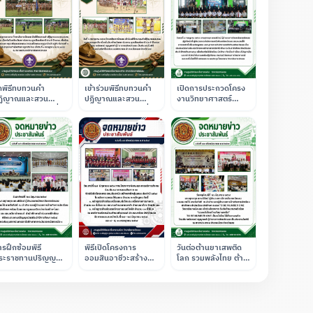
ัดพิธีทบทวนคำ
เข้าร่วมพิธีทบทวนคำ
เปิดการประกวดโครง
ฏิญาณและสวน
ปฏิญาณและสวน
งานวิทยาศาสตร์
ามของลูกเสือ เพื่อ
สนามของลูกเสือ เนื่อง
อาชีวศึกษา ระดับ
อมรำลึกถึงพระผู้
ในวันคล้ายวันสถาปนา
อาชีวศึกษาจังหวัดเลย
ระราชทานกำเนิด
คณะลูกเสือแห่งชาติ
ประจำปีการศึกษา
ิจการลูกเสือไทย ณ
ณ โรงเรียนเลย
2569
นามฟุตบอลของ
พิทยาคม
ถาบัน
รฝึกซ้อมพิธี
พิธีเปิดโครงการ
วันต่อต้านยาเสพติด
ระราชทานปริญญา
ออมสินอาชีวะสร้าง
โลก รวมพลังไทย ต้าน
ัตร ประจำปีการ
อาชีพสู่ชุมชน ประจำปี
ภัยยาเสพติด (TO BE
ึกษา 2568
2569" (งานโครงการ
NUMBER ONE เป็น
พิเศษและการบริการ
หนึ่งโดยไม่พึ่งยาเสพ
สังคม ร่วมกับ ธนาคาร
ติด)
ออมสินภาค 10)