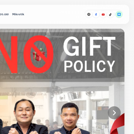
อจ.เลย
Mikrotik