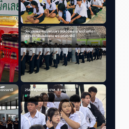
วันเฉลิมพระชนมพรรษา สมเด็จพระนางเจ้าสุทิดา
พัชรสุธาพิมลลักษณ พระบรมราชินี
4 มิ.ย. 2569
ะธรรมาภิ
2569 ปฐมนิเทศ ปวส. 8 พฤษภาคม
8 พ.ค. 2569