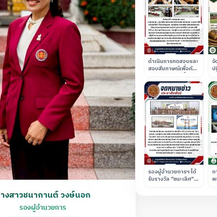
ดำเนินการทดสอบและ
จ
สอบสัมภาษณ์เพื่อคัด
ป
เลือกบุคคลเข้าเป็น
สน
ลูกจ้างชั่วคราว
น้
ตำแหน่งครูอัตราจ้าง
พ
แผนกวิชาช่างยนต์
ก
ส
ส
รองผู้อำนวยการฯ ได้
กา
รับรางวัล "ชนะเลิศ" ผู้
พ
บังคับบัญชาลูกเสือดี
บ
นายจีรทีปต์ ณ ลำปาง
เด่น ประเภทผู้บริหาร
ศ
(สถานศึกษาขนาด
รองผู้อำนวยการ
ใหญ่) ณ ค่ายลูกเสือ
วชิราวุธ