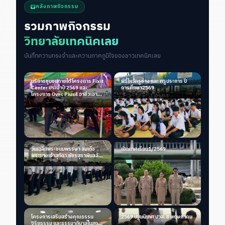
คลังภาพกิจกรรม
รวมภาพกิจกรรม
วิทยาลัยเทคนิคเลย
บันทึกความทรงจำและความภาคภูมิใจของชาวเทคนิคเลย
บริการชุมชนภายใต้โครงการ Fixit
พิธีไหว้ครูช่าง และ ครูประการ ปี
Center ประจำปี 2569 และ
การศึกษา2569
โครงการ Ovec Plus4 อาชีวะอาสา
ซ่อมได้ สร้างได้ ช่วยได้ จริง
วันเฉลิมพระชนมพรรษา สมเด็จ
เปิดภาคเรียน1/2569
พระนางเจ้าสุทิดา พัชรสุธาพิมลลัก
ษณ พระบรมราชินี
โครงการเสริมสร้างคุณธรรม
2569 ปฐมนิเทศ ปวส. 8 พฤษภาคม
จริยธรรม และธรรมาภิบาลในสถาน