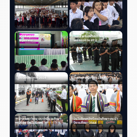
ศึกษา
2569 ปฐมนิเทศ ปวช. 6-7
วันคล้ายวันสถาปนา วิทยาลัยเทคนิค
พฤษภาคม
เลย ครบรอบ 87 ปี
ปัจฉิมloeitech 2024
รับประกาศนียบัตร 2568
อำลาพระวิษณุ ประจำปีการศึกษา
ปัจฉิมนิเทศนักเรียนนักศึกษา ประจำ
2568 (ปัจฉิมนิเทศ)
ปีการศึกษา 2568