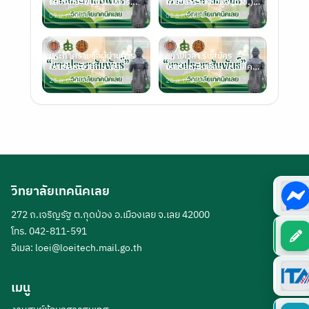
และ ทักษะพื้นฐาน ปีการ
การวิเคราะห์ข้อมูล (ปวช.)
ศึกษา 25
และ ทักษ
09 ม.ค. 2569
02 ธ.ค. 2568
ประกาศรายชื่อผู้ผ่านการ
ขยายเวลา รับสมัคร
คัดเลือกเข้าศึกษาต่อ
นักเรียน/นักศึกษา รอบโค
หลักสูตร (ปว
วต้า ประจำปี 25
25 พ.ย. 2568
20 พ.ย. 2568
วิทยาลัยเทคนิคเลย
272 ถ.เจริญรัฐ ต.กุดป่อง อ.เมืองเลย จ.เลย 42000
โทร. 042-811-591
อีเมล:
loei@loeitech.mail.go.th
เมนู