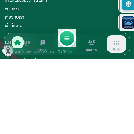
งานศูนย์ข้อมูลสารสนเทศ
หน้าแรก
เกี่ยวกับเรา
เข้าสู่ระบบ
แหล่งข้อมูล
หน้าแรก
ข่าวสาร
บุคลากร
เพิ่มเติม
เมนู
สำนักงานคณะกรรมการการอาชีวศึกษา
ข่าวประชาสัมพันธ์
ดาวน์โหลดเอกสาร
ติดต่อเรา
© 2026 Loei Technical College. All rights reserved.
จำนวนผู้เข้าชม :
1