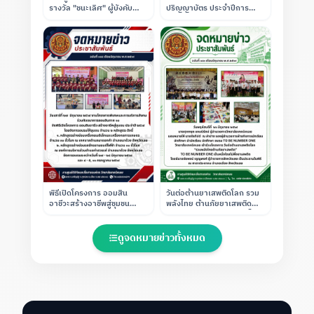
รางวัล "ชนะเลิศ" ผู้บังคับ
ปริญญาบัตร ประจำปีการ
บัญชาลูกเสือดีเด่น ประเภทผู้
ศึกษา 2568
บริหาร (สถานศึกษาขนาด
ใหญ่) ณ ค่ายลูกเสือวชิราวุธ
พิธีเปิดโครงการ ออมสิน
วันต่อต้านยาเสพติดโลก รวม
อาชีวะสร้างอาชีพสู่ชุมชน
พลังไทย ต้านภัยยาเสพติด
ประจำปี 2569" (งานโครงการ
(TO BE NUMBER ONE เป็น
พิเศษและการบริการสังคม
หนึ่งโดยไม่พึ่งยาเสพติด)
ร่วมกับ ธนาคารออมสินภาค
ดูจดหมายข่าวทั้งหมด
10)