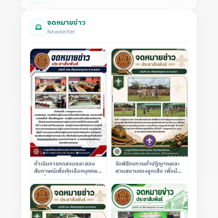
จดหมายข่าว
Newsletter
ดำเนินการทดสอบและสอบ
จัดพิธีทบทวนคำปฏิญาณและ
สัมภาษณ์เพื่อคัดเลือกบุคคล
สวนสนามของลูกเสือ เพื่อน้อม
เข้าเป็นลูกจ้างชั่วคราว
รำลึกถึงพระผู้พระราชทาน
ตำแหน่งครูอัตราจ้าง แผนก
กำเนิดกิจการลูกเสือไทย ณ
วิชาช่างยนต์
สนามฟุตบอลของสถาบัน