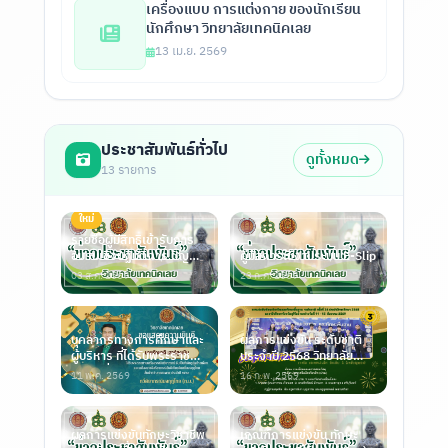
เครื่องแบบ การแต่งกาย ของนักเรียน
นักศึกษา วิทยาลัยเทคนิคเลย
13 เม.ย. 2569
ประชาสัมพันธ์ทั่วไป
ดูทั้งหมด
13 รายการ
ใหม่
รายชื่อผู้มีสิทธิเข้ารับการ
อบรมเชิงปฏิบัติการ ปัญญา
คู่มือการใช้งานระบบ E-Slip
ประด
03 ส.ค. 2569
23 ก.ค. 2569
บุคลากรทางการศึกษาและ
ผลการแข่งขัน ระดับชาติ
ผู้บริหาร ที่ได้รับพระราช
ประจำปี 2568 วิทยาลัย
ทานเครื่อ
เทคนิคเลย ณ
11 พ.ค. 2569
16 ก.พ. 2569
ผลการแข่งขันทักษะวิชาชีพ
เกณฑ์การแข่งขัน ทักษะ