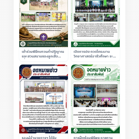
เข้าร่วมพิธีทบทวนคำปฏิญาณ
เปิดการประกวดโครงงาน
และสวนสนามของลูกเสือ
วิทยาศาสตร์อาชีวศึกษา ระดับ
เนื่องในวันคล้ายวันสถาปนา
อาชีวศึกษาจังหวัดเลย ประจำ
คณะลูกเสือแห่งชาติ ณ
ปีการศึกษา 2569
โรงเรียนเลยพิทยาคม
รองผู้อำนวยการฯ ได้รับ
การฝึกซ้อมพิธีพระราชทาน