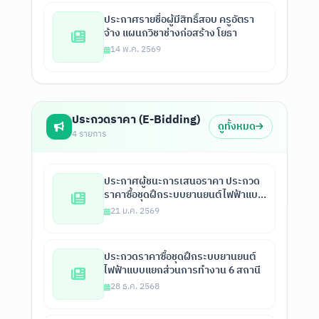
ประกาศรายชื่อผู้มีสิทธิ์สอบ ครูอัตรา
จ้าง แผนกวิชาช่างก่อสร้าง โยธา
14 พ.ค. 2569
ประกวดราคา (E-Bidding)
ดูทั้งหมด
4 รายการ
ประกาศผู้ชนะการเสนอราคา ประกวด
ราคาซื้อชุดฝึกระบบยานยนต์ไฟฟ้าแบบ
แยกส่วนการทำงาน 6 สถานีแบบเชื่อม
21 ม.ค. 2569
ต่อกันทุกสถานี พร้อมจุดตรวจสอบ
อาการเสียรวมไม่น้อยกว่า 215 จุด และ
ชุดฝึกยานยนต์ไฟฟ้า จำนวน 1 ชุด ด้วย
ประกวดราคาซื้อชุดฝึกระบบยานยนต์
วิธีประกวดราคาอิเล็กทรอนิกส์ (e-
ไฟฟ้าแบบแยกส่วนการทำงาน 6 สถานี
bidding)
28 ธ.ค. 2568