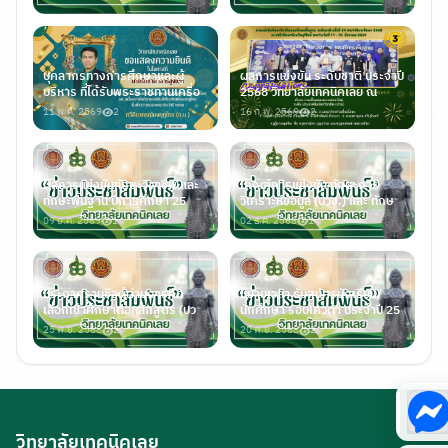
03 ส.ค. 2569
2
23 ก.ค. 2569
2
บุคลากรทางการศึกษาและผู้
ผลการแข่งขัน ระดับชาติ ประจำปี
บริหาร ที่ได้รับพระราชทานเครื่อ
2568 วิทยาลัยเทคนิคเลย ณ
11 พ.ค. 2569
2
16 ก.พ. 2569
2
ผลการแข่งขันทักษะวิชาชีพ และ
เกณฑ์การแข่งขัน ทักษะการ
ทักษะพื้นฐาน ปีการศึกษา 25
วิเคราะห์ข้อมูล (ปวช.) และ ทักษ
09 ม.ค. 2569
1
02 ธ.ค. 2568
1
ประกาศรายชื่อผู้ผ่านการคัด
ขยายเวลา รับสมัครนักเรียน/
เลือกเข้าศึกษาต่อหลักสูตร (ปว
นักศึกษา รอบโควต้า ประจำปี 25
25 พ.ย. 2568
2
20 พ.ย. 2568
2