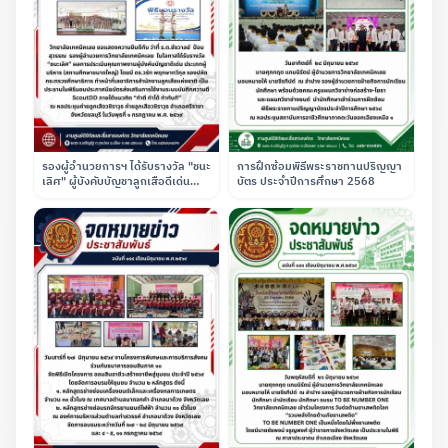
รองผู้อำนวยการฯ ได้รับรางวัล "ชนะ
การฝึกซ้อมพิธีพระราชทานปริญญา
เลิศ" ผู้บังคับบัญชาลูกเสือดีเด่น
บัตร ประจำปีการศึกษา 2568
ประเภทผู้บริหาร (สถานศึกษาขนาด
ใหญ่) ณ ค่ายลูกเสือวชิราวุธ