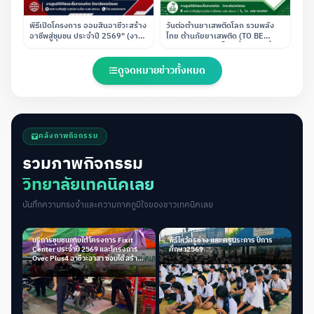
พิธีเปิดโครงการ ออมสินอาชีวะสร้าง
วันต่อต้านยาเสพติดโลก รวมพลัง
อาชีพสู่ชุมชน ประจำปี 2569" (งาน
ไทย ต้านภัยยาเสพติด (TO BE
โครงการพิเศษและการบริการสังคม
NUMBER ONE เป็นหนึ่งโดยไม่พึ่งยา
ร่วมกับ ธนาคารออมสินภาค 10)
เสพติด)
ดูจดหมายข่าวทั้งหมด
คลังภาพกิจกรรม
รวมภาพกิจกรรม
วิทยาลัยเทคนิคเลย
บันทึกความทรงจำและความภาคภูมิใจของชาวเทคนิคเลย
บริการชุมชนภายใต้โครงการ Fixit
พิธีไหว้ครูช่าง และ ครูประการ ปีการ
Center ประจำปี 2569 และโครงการ
ศึกษา2569
Ovec Plus4 อาชีวะอาสา ซ่อมได้ สร้าง
ได้ ช่วยได้ จริง