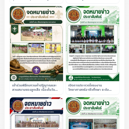
เพื่อคัดเลือกบุคคลเข้าเป็นลูกจ้าง
สนามของลูกเสือ เพื่อน้อมรำลึกถึง
ชั่วคราว ตำแหน่งครูอัตราจ้าง แผนก
พระผู้พระราชทานกำเนิดกิจการลูก
วิชาช่างยนต์
เสือไทย ณ สนามฟุตบอลของสถาบัน
เข้าร่วมพิธีทบทวนคำปฏิญาณและ
เปิดการประกวดโครงงาน
สวนสนามของลูกเสือ เนื่องในวัน
วิทยาศาสตร์อาชีวศึกษา ระดับ
คล้ายวันสถาปนาคณะลูกเสือแห่ง
อาชีวศึกษาจังหวัดเลย ประจำปีการ
ชาติ ณ โรงเรียนเลยพิทยาคม
ศึกษา 2569