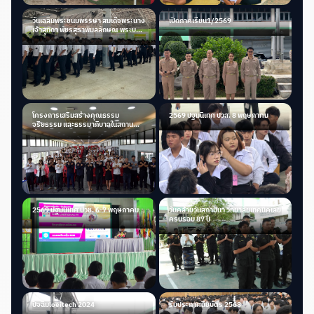
วันเฉลิมพระชนมพรรษา สมเด็จพระนาง
เปิดภาคเรียน1/2569
เจ้าสุทิดา พัชรสุธาพิมลลักษณ พระบรม
ราชินี
โครงการเสริมสร้างคุณธรรม
2569 ปฐมนิเทศ ปวส. 8 พฤษภาคม
จริยธรรม และธรรมาภิบาลในสถาน
ศึกษา
2569 ปฐมนิเทศ ปวช. 6-7 พฤษภาคม
วันคล้ายวันสถาปนา วิทยาลัยเทคนิคเลย
ครบรอบ 87 ปี