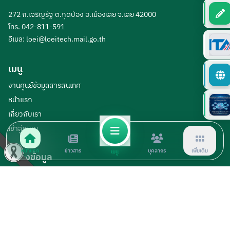
วิทยาลัยเทคนิคเลย
272 ถ.เจริญรัฐ ต.กุดป่อง อ.เมืองเลย จ.เลย 42000
โทร. 042-811-591
อีเมล:
loei@loeitech.mail.go.th
เมนู
งานศูนย์ข้อมูลสารสนเทศ
หน้าแรก
เกี่ยวกับเรา
เข้าสู่ระบบ
หน้าแรก
ข่าวสาร
บุคลากร
เพิ่มเติม
เมนู
แหล่งข้อมูล
สำนักงานคณะกรรมการการอาชีวศึกษา
ข่าวประชาสัมพันธ์
ดาวน์โหลดเอกสาร