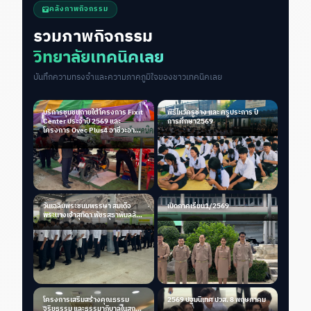
คลังภาพกิจกรรม
รวมภาพกิจกรรม
วิทยาลัยเทคนิคเลย
บันทึกความทรงจำและความภาคภูมิใจของชาวเทคนิคเลย
บริการชุมชนภายใต้โครงการ Fixit
พิธีไหว้ครูช่าง และ ครูประการ ปี
Center ประจำปี 2569 และ
การศึกษา2569
โครงการ Ovec Plus4 อาชีวะอาสา
ซ่อมได้ สร้างได้ ช่วยได้ จริง
วันเฉลิมพระชนมพรรษา สมเด็จ
เปิดภาคเรียน1/2569
พระนางเจ้าสุทิดา พัชรสุธาพิมลลัก
ษณ พระบรมราชินี
โครงการเสริมสร้างคุณธรรม
2569 ปฐมนิเทศ ปวส. 8 พฤษภาคม
จริยธรรม และธรรมาภิบาลในสถาน