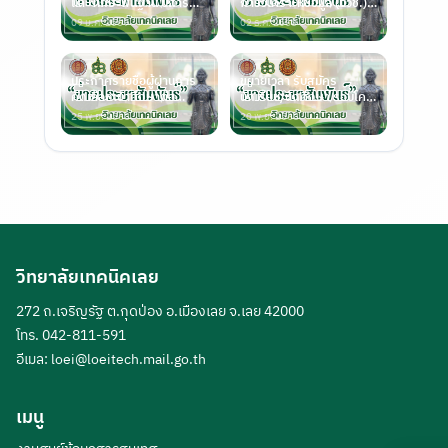
และ ทักษะพื้นฐาน ปีการ
การวิเคราะห์ข้อมูล (ปวช.)
ศึกษา 25
และ ทักษ
09 ม.ค. 2569
02 ธ.ค. 2568
ประกาศรายชื่อผู้ผ่านการ
ขยายเวลา รับสมัคร
คัดเลือกเข้าศึกษาต่อ
นักเรียน/นักศึกษา รอบโค
หลักสูตร (ปว
วต้า ประจำปี 25
25 พ.ย. 2568
20 พ.ย. 2568
วิทยาลัยเทคนิคเลย
272 ถ.เจริญรัฐ ต.กุดป่อง อ.เมืองเลย จ.เลย 42000
โทร. 042-811-591
อีเมล:
loei@loeitech.mail.go.th
เมนู