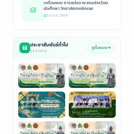
เครื่องแบบ การแต่งกาย ของนักเรียน
นักศึกษา วิทยาลัยเทคนิคเลย
13 เม.ย. 2569
ประชาสัมพันธ์ทั่วไป
ดูทั้งหมด
13 รายการ
รายชื่อผู้มีสิทธิเข้ารับการ
อบรมเชิงปฏิบัติการ ปัญญา
คู่มือการใช้งานระบบ E-Slip
ประด
03 ส.ค. 2569
23 ก.ค. 2569
บุคลากรทางการศึกษาและ
ผลการแข่งขัน ระดับชาติ
ผู้บริหาร ที่ได้รับพระราช
ประจำปี 2568 วิทยาลัย
ทานเครื่อ
เทคนิคเลย ณ
11 พ.ค. 2569
16 ก.พ. 2569
ผลการแข่งขันทักษะวิชาชีพ
เกณฑ์การแข่งขัน ทักษะ