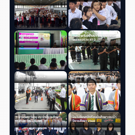
ศึกษา
2569 ปฐมนิเทศ ปวช. 6-7
วันคล้ายวันสถาปนา วิทยาลัยเทคนิค
พฤษภาคม
เลย ครบรอบ 87 ปี
ปัจฉิมloeitech 2024
รับประกาศนียบัตร 2568
อำลาพระวิษณุ ประจำปีการศึกษา
ปัจฉิมนิเทศนักเรียนนักศึกษา ประจำ
2568 (ปัจฉิมนิเทศ)
ปีการศึกษา 2568