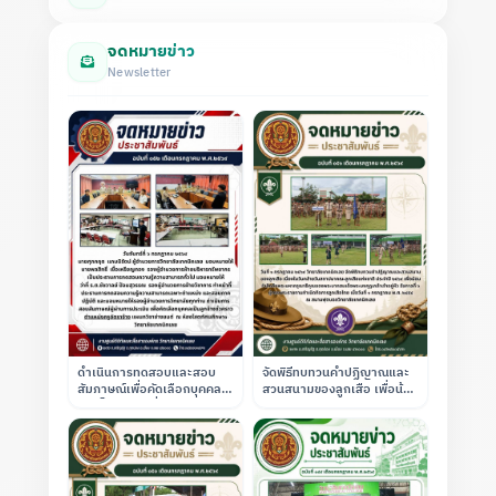
จดหมายข่าว
Newsletter
ดำเนินการทดสอบและสอบ
จัดพิธีทบทวนคำปฏิญาณและ
สัมภาษณ์เพื่อคัดเลือกบุคคล
สวนสนามของลูกเสือ เพื่อน้อม
เข้าเป็นลูกจ้างชั่วคราว
รำลึกถึงพระผู้พระราชทาน
ตำแหน่งครูอัตราจ้าง แผนก
กำเนิดกิจการลูกเสือไทย ณ
วิชาช่างยนต์
สนามฟุตบอลของสถาบัน