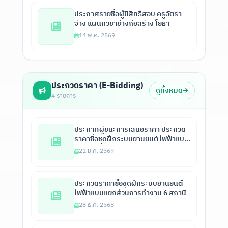
ประกาศรายชื่อผู้มีสิทธิ์สอบ ครูอัตรา
จ้าง แผนกวิชาช่างก่อสร้าง โยธา
14 พ.ค. 2569
ประกวดราคา (E-Bidding)
ดูทั้งหมด
4 รายการ
ประกาศผู้ชนะการเสนอราคา ประกวด
ราคาซื้อชุดฝึกระบบยานยนต์ไฟฟ้าแบบ
แยกส่วนการทำงาน 6 สถานีแบบเชื่อม
21 ม.ค. 2569
ต่อกันทุกสถานี พร้อมจุดตรวจสอบ
อาการเสียรวมไม่น้อยกว่า 215 จุด และ
ชุดฝึกยานยนต์ไฟฟ้า จำนวน 1 ชุด ด้วย
ประกวดราคาซื้อชุดฝึกระบบยานยนต์
วิธีประกวดราคาอิเล็กทรอนิกส์ (e-
ไฟฟ้าแบบแยกส่วนการทำงาน 6 สถานี
bidding)
28 ธ.ค. 2568