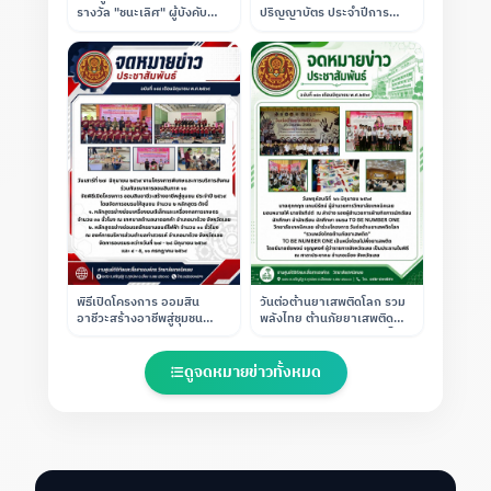
รางวัล "ชนะเลิศ" ผู้บังคับ
ปริญญาบัตร ประจำปีการ
บัญชาลูกเสือดีเด่น ประเภทผู้
ศึกษา 2568
บริหาร (สถานศึกษาขนาด
ใหญ่) ณ ค่ายลูกเสือวชิราวุธ
พิธีเปิดโครงการ ออมสิน
วันต่อต้านยาเสพติดโลก รวม
อาชีวะสร้างอาชีพสู่ชุมชน
พลังไทย ต้านภัยยาเสพติด
ประจำปี 2569" (งานโครงการ
(TO BE NUMBER ONE เป็น
พิเศษและการบริการสังคม
หนึ่งโดยไม่พึ่งยาเสพติด)
ร่วมกับ ธนาคารออมสินภาค
ดูจดหมายข่าวทั้งหมด
10)