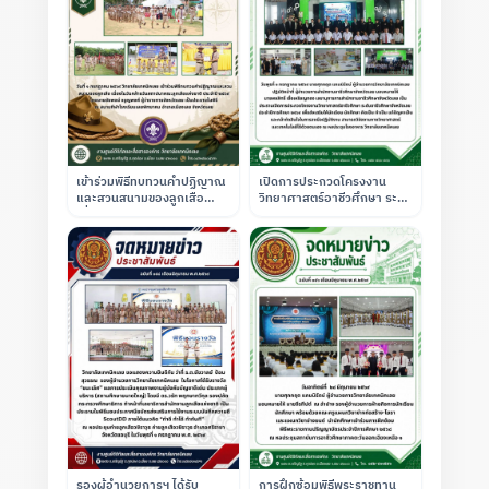
เข้าร่วมพิธีทบทวนคำปฏิญาณ
เปิดการประกวดโครงงาน
และสวนสนามของลูกเสือ
วิทยาศาสตร์อาชีวศึกษา ระดับ
เนื่องในวันคล้ายวันสถาปนา
อาชีวศึกษาจังหวัดเลย ประจำ
คณะลูกเสือแห่งชาติ ณ
ปีการศึกษา 2569
โรงเรียนเลยพิทยาคม
รองผู้อำนวยการฯ ได้รับ
การฝึกซ้อมพิธีพระราชทาน