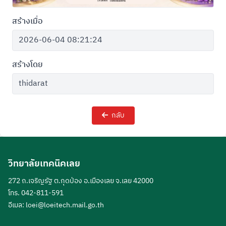
สร้างเมื่อ
สร้างโดย
กลับ
วิทยาลัยเทคนิคเลย
272 ถ.เจริญรัฐ ต.กุดป่อง อ.เมืองเลย จ.เลย 42000
โทร. 042-811-591
อีเมล:
loei@loeitech.mail.go.th