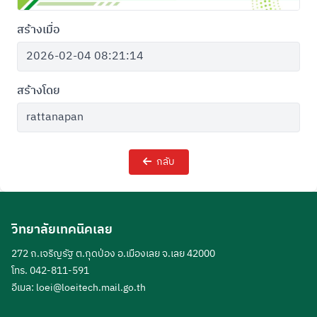
สร้างเมื่อ
สร้างโดย
กลับ
วิทยาลัยเทคนิคเลย
272 ถ.เจริญรัฐ ต.กุดป่อง อ.เมืองเลย จ.เลย 42000
โทร. 042-811-591
อีเมล:
loei@loeitech.mail.go.th