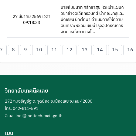
นายกัมปนาท ศรัทธาสุข หัวหน้าแผนก
วิชาช่างอิเล็กทรอนิกส์ นำคณะครูและ
27 มีนาคม 2569 เวลา
นักเรียน นักศึกษา ดำเนินการให้ความ
09:18:33
อนุเคราะห์ซ่อมแซมบำรุงอุปกรณ์การ
จัดการศึกษาทางไ...
7
8
9
10
11
12
13
14
15
16
วิทยาลัยเทคนิคเลย
272 ถ.เจริญรัฐ ต.กุดป่อง อ.เมืองเลย จ.เลย 42000
โทร. 042-811-591
อีเมล:
loei@loeitech.mail.go.th
เมนู