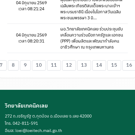
04 มิถุนายน 2569
เฉลิมพระเกียรติสมเด็จพระนางเจ้าฯ
เวลา 08:21:24
พระบรมราชินี เนื่องในโอกาสวันเฉลิม
พระชนมพรรษา 3 มิ...
ผอ.วิทยาลัยเทคนิคเลย ร่วมประชุมขับ
04 มิถุนายน 2569
เคลื่อนความร่วมมือภาครัฐและเอกชน
เวลา 08:20:31
(PPP) เพื่อผลิตและพัฒนากำลังคน
อาชีวศึกษา ณ กรุงเทพมหานคร
7
8
9
10
11
12
13
14
15
16
วิทยาลัยเทคนิคเลย
272 ถ.เจริญรัฐ ต.กุดป่อง อ.เมืองเลย จ.เลย 42000
โทร. 042-811-591
อีเมล:
loei@loeitech.mail.go.th