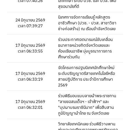
เวลา 07:40:26
นักศึกษา ระดับ ปวช. และ ปวส. เพื่อ
สุขอนามัยที่ดี
นิเทศการจัดการเรียนรู้ หลักสูตร
24 มิถุนายน 2569
อาชีวศึกษา (ปวช. - ปวส. สาขาวิชา
เวลา 07:39:27
ช่างก่อสร้าง) ณ เรือนจำจังหวัดเลย
ร่วมประกาศเจตนารมณ์ขับเคลื่อน
17 มิถุนายน 2569
ธนาคารหน่วยกิตจังหวัดเลยและ
เวลา 06:33:55
ห้องเรียนอาชีพ มุ่งบูรณาการการ
ศึกษาร่วมกัน
จัดโครงการปฐมนิเทศนักศึกษาใหม่
17 มิถุนายน 2569
ระดับปริญญาตรีสายเทคโนโลยีหรือ
เวลา 06:33:19
สายปฏิบัติการ ประจำปีการศึกษา
2569
ร่วมพิธีมอบแบบลายผ้าพระราชทาน
17 มิถุนายน 2569
"ลายขอสมเด็จฯ - เจ้าฟ้าฯ" และ
เวลา 06:32:01
"บุปผาบรมราชินีนาถ" เพื่อสืบสาน
ภูมิปัญญาผ้าไทย ณ จังหวัดเลย
วิทยาลัยเทคนิคเลย ร่วมพิธีวางพาน
พุ่มและจุดเทียนถวายพระพรชัยมงคล