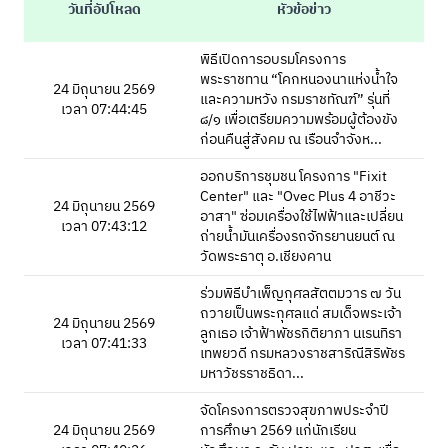
วันที่อัปโหลด
หัวข้อข่าว
พิธีเปิดการอบรมโครงการ
พระราชทาน “โคกหนองนาแห่งน้ำใจ
24 มิถุนายน 2569
และความหวัง กรมราชทัณฑ์” รุ่นที่
เวลา 07:44:45
๘/๑ เพื่อเตรียมความพร้อมผู้ต้องขัง
ก่อนคืนสู่สังคม ณ เรือนจำจังห...
ออกบริการชุมชน โครงการ "Fixit
Center" และ "Ovec Plus 4 อาชีวะ
24 มิถุนายน 2569
อาสา" ซ่อมเครื่องใช้ไฟฟ้าและเปลี่ยน
เวลา 07:43:12
ถ่ายน้ำมันเครื่องรถจักรยานยนต์ ณ
วัดพระธาตุ อ.เชียงคาน
ร่วมพิธีบำเพ็ญกุศลสัตตมวาร ๗ วัน
ถวายเป็นพระกุศลแด่ สมเด็จพระเจ้า
24 มิถุนายน 2569
ลูกเธอ เจ้าฟ้าพัชรกิติยาภา นเรนทิรา
เวลา 07:41:33
เทพยวดี กรมหลวงราชสาริณีสิริพัชร
มหาวัชรราชธิดา...
จัดโครงการตรวจสุขภาพประจำปี
24 มิถุนายน 2569
การศึกษา 2569 แก่นักเรียน