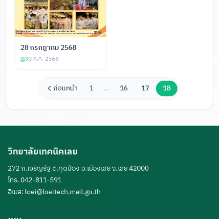
28 กรกฎาคม 2568
30 ก.ค. 2568
ก่อนหน้า
1
...
16
17
18
วิทยาลัยเทคนิคเลย
272 ถ.เจริญรัฐ ต.กุดป่อง อ.เมืองเลย จ.เลย 42000
โทร. 042-811-591
อีเมล:
loei@loeitech.mail.go.th