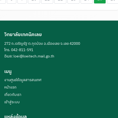
วิทยาลัยเทคนิคเลย
272 ถ.เจริญรัฐ ต.กุดป่อง อ.เมืองเลย จ.เลย 42000
โทร. 042-811-591
อีเมล:
loei@loeitech.mail.go.th
เมนู
งานศูนย์ข้อมูลสารสนเทศ
หน้าแรก
เกี่ยวกับเรา
เข้าสู่ระบบ
แหล่งข้อมูล