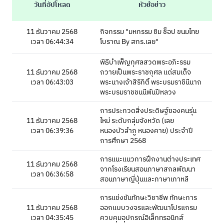
วันที่อัปโหลด
หัวข้อข่าว
11 ธันวาคม 2568
กิจกรรม "มหกรรม ชิม ช็อป ขนมไทย
เวลา 06:44:34
โบราณ By สกร.เลย"
พิธีบำเพ็ญกุศลสวดพระอภิะรรม
11 ธันวาคม 2568
ถวายเป็นพระราชกุศล แด่สมเด็จ
เวลา 06:43:03
พระนางเจ้าสิริกิติ์ พระบรมราชินีนาถ
พระบรมราชชนนีพันปีหลวง
การประกวดสิ่งประดิษฐ์ของคนรุ่น
11 ธันวาคม 2568
ใหม่ ระดับกลุ่มจังหวัด (เลย
เวลา 06:39:36
หนองบัวลำภู หนองคาย) ประจำปี
การศึกษา 2568
การแนะแนวการฝึกงานต่างประเทศ
11 ธันวาคม 2568
จากโรงเรียนสอนภาษาสกลพัฒนา
เวลา 06:36:58
สอนภาษาญี่ปุ่นและภาษาเกาหลี
การแข่งขันทักษะวิชาชีพ ทักษะการ
11 ธันวาคม 2568
ออกแบบวงจรและพัฒนาโปรแกรม
เวลา 04:35:45
ควบคุมอุปกรณ์อิเล็กทรอนิกส์