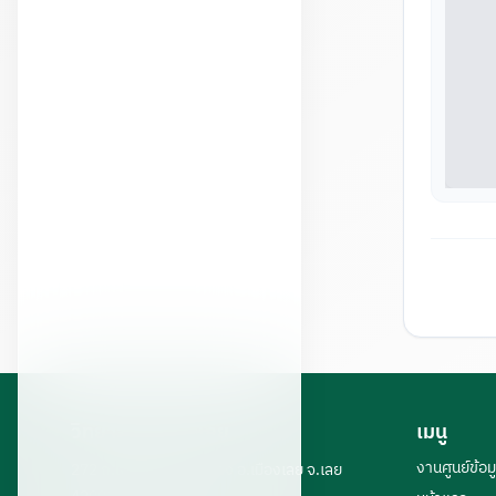
วิทยาลัยเทคนิคเลย
เมนู
งานศูนย์ข้อ
272 ถ.เจริญรัฐ ต.กุดป่อง อ.เมืองเลย จ.เลย